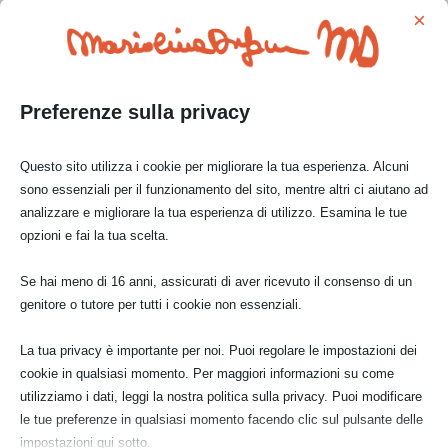
×
bozzetto a
poco prima della
bozzetti a
acquerello
doratura
inchiostro
giapponese
Preferenze sulla privacy
Questo sito utilizza i cookie per migliorare la tua esperienza. Alcuni
sono essenziali per il funzionamento del sito, mentre altri ci aiutano ad
analizzare e migliorare la tua esperienza di utilizzo. Esamina le tue
opzioni e fai la tua scelta.
poi è volato via…
Se hai meno di 16 anni, assicurati di aver ricevuto il consenso di un
genitore o tutore per tutti i cookie non essenziali.
Prezzo di vendita:
€ 600,00
La tua privacy è importante per noi. Puoi regolare le impostazioni dei
cookie in qualsiasi momento. Per maggiori informazioni su come
CONTATTAMI
utilizziamo i dati, leggi la nostra politica sulla privacy. Puoi modificare
le tue preferenze in qualsiasi momento facendo clic sul pulsante delle
impostazioni qui sotto.