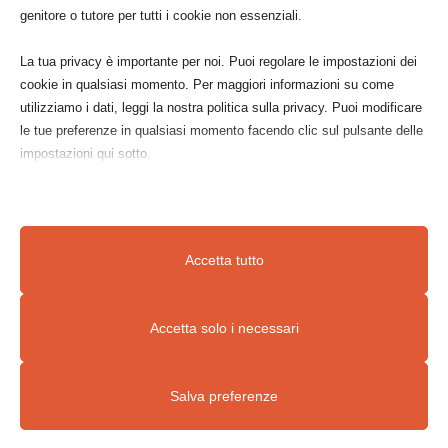
genitore o tutore per tutti i cookie non essenziali.
La tua privacy è importante per noi. Puoi regolare le impostazioni dei
cookie in qualsiasi momento. Per maggiori informazioni su come
bozzetto a matita
disegno per
corteccia
utilizziamo i dati, leggi la nostra politica sulla privacy. Puoi modificare
le tue preferenze in qualsiasi momento facendo clic sul pulsante delle
impostazioni qui sotto.
Nota che, se scegli di disabilitare alcuni tipi di cookie, questo potrebbe
Prezzo di vendita:
€ 400,00
influire sulla tua esperienza del sito e sui servizi che possiamo offrire.
Accetta tutto
CONTATTAMI
Essenziali
Accetta solo i necessari
I cookie e i servizi essenziali abilitano le funzioni di base e sono
necessari per il corretto funzionamento del sito web. Questi cookie
Salva preferenze
e servizi non richiedono il consenso dell'utente secondo il GDPR.