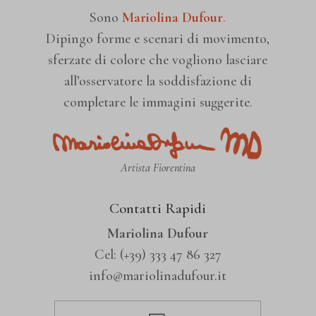
burst_uid
social media, ecc.
Sono
Mariolina Dufour
.
Dipingo forme e scenari di movimento,
Mostra dettagli
region1.google-analytics.com
sferzate di colore che vogliono lasciare
all’osservatore la soddisfazione di
Altri servizi
www.googletagmanager.com
completare le immagini suggerite.
fonts.googleapis.com
Questa categoria include tutti i cookie, i domini e i servizi che non
fonts.gstatic.com
rientrano nelle altre categorie specifiche o che non sono stati
Artista Fiorentina
www.youtube.com
esplicitamente categorizzati.
Contatti Rapidi
Mostra dettagli
Mariolina Dufour
Cel:
(+39) 333 47 86 327
info@mariolinadufour.it
_gd*
et-editing-post-*