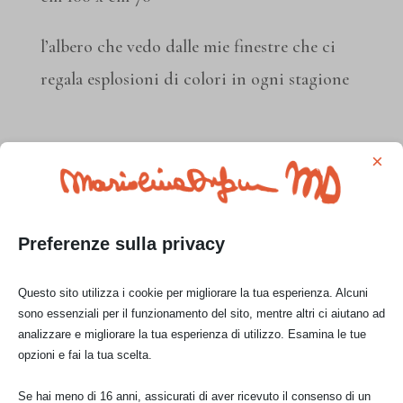
l’albero che vedo dalle mie finestre che ci
regala esplosioni di colori in ogni stagione
×
Preferenze sulla privacy
l’albero di cachi
gli alberi davanti
bozzetto
mentre comincia
a casa mia
Questo sito utilizza i cookie per migliorare la tua esperienza. Alcuni
a colorarsi di
sono essenziali per il funzionamento del sito, mentre altri ci aiutano ad
rosso
analizzare e migliorare la tua esperienza di utilizzo. Esamina le tue
opzioni e fai la tua scelta.
Se hai meno di 16 anni, assicurati di aver ricevuto il consenso di un