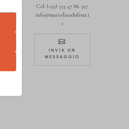
Cel:
(+39) 333 47 86 327
info@mariolinadufour.i
t
retto
utente
INVIA UN
MESSAGGIO