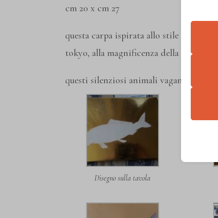
cm 20 x cm 27
Essen
questa carpa ispirata allo stile giappon
I cooki
tokyo, alla magnificenza della loro com
funzio
questi silenziosi animali vagano in perf
second
Analit
et-edito
I cooki
disegno sulla tavola
wp-sett
informa
wp-sett