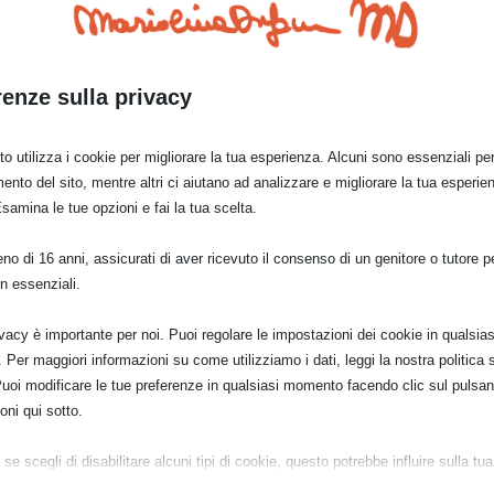
renze sulla privacy
o utilizza i cookie per migliorare la tua esperienza. Alcuni sono essenziali per 
ento del sito, mentre altri ci aiutano ad analizzare e migliorare la tua esperie
Esamina le tue opzioni e fai la tua scelta.
o di 16 anni, assicurati di aver ricevuto il consenso di un genitore o tutore per
n essenziali.
ivacy è importante per noi. Puoi regolare le impostazioni dei cookie in qualsias
Per maggiori informazioni su come utilizziamo i dati, leggi la nostra politica s
Puoi modificare le tue preferenze in qualsiasi momento facendo clic sul pulsan
oni qui sotto.
a
se scegli di disabilitare alcuni tipi di cookie, questo potrebbe influire sulla tua
a del sito e sui servizi che possiamo offrire.