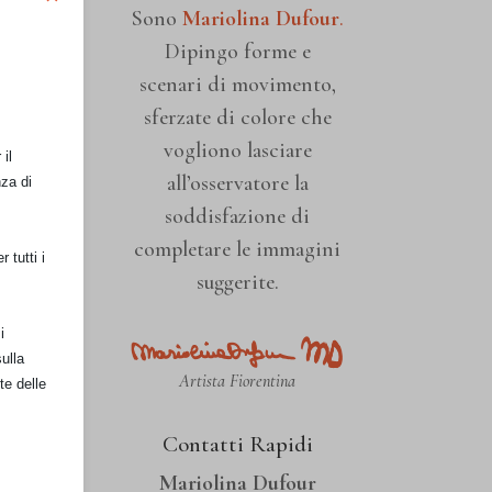
Sono
Mariolina Dufour
.
Dipingo forme e
scenari di movimento,
sferzate di colore che
vogliono lasciare
il
all’osservatore la
nza di
soddisfazione di
completare le immagini
 tutti i
suggerite.
i
ulla
Artista Fiorentina
te delle
Contatti Rapidi
Mariolina Dufour