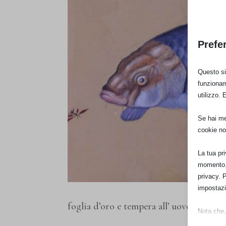
Prefe
Questo sit
funzionam
utilizzo. 
Se hai men
cookie no
La tua pr
momento. 
privacy. 
impostazi
foglia d’oro e tempera all’ uovo su tavol
Nota che, 
esperienz