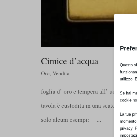
Prefe
Cimice d’acqua
Questo sit
Oro
,
Vendita
funzionam
utilizzo. 
foglia d’ oro e tempera all’ uovo su ta
Se hai men
cookie no
tavola è custodita in una scatola nella 
La tua pr
solo alcuni esempi: ...
momento. 
privacy. 
impostazi