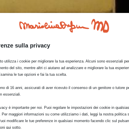
renze sulla privacy
o utilizza i cookie per migliorare la tua esperienza. Alcuni sono essenziali per 
ento del sito, mentre altri ci aiutano ad analizzare e migliorare la tua esperie
Esamina le tue opzioni e fai la tua scelta.
vola cm 10 x cm 10 fa parte della serie “insect icons”: l
o di 16 anni, assicurati di aver ricevuto il consenso di un genitore o tutore per
n essenziali.
quale c’è anche l’ acquerello preparatorio . qui di segui
ivacy è importante per noi. Puoi regolare le impostazioni dei cookie in qualsias
Per maggiori informazioni su come utilizziamo i dati, leggi la nostra politica s
Puoi modificare le tue preferenze in qualsiasi momento facendo clic sul pulsan
oni qui sotto.