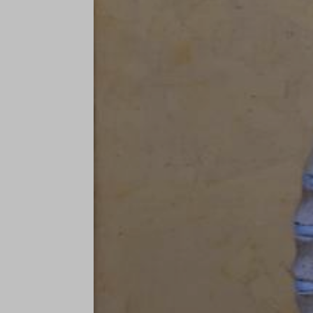
www.yo
_gd*
et-editi
et-reco
et-save
demo.in
em3desi