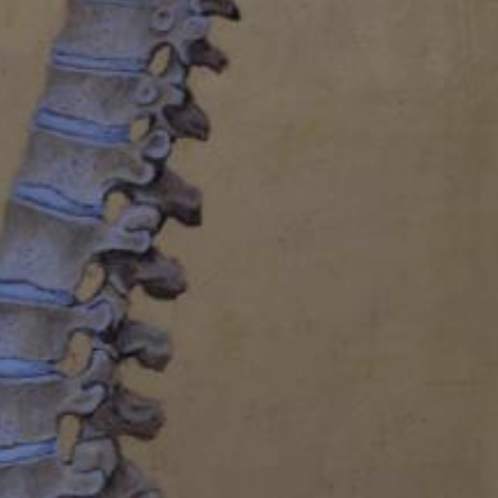
utube.com
Mostra dettagli
ng-post-*
mmend-sync-post-*
d-post*
dikator-design.com
gn.it