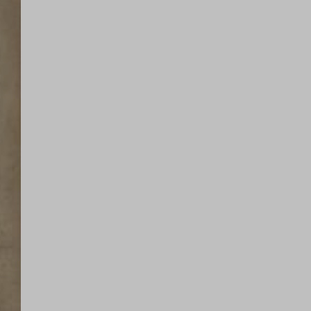
i, come
re