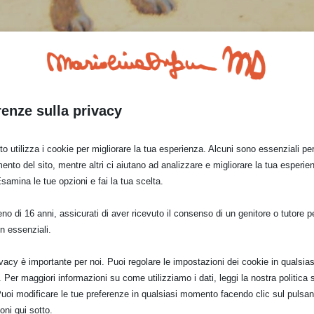
renze sulla privacy
o utilizza i cookie per migliorare la tua esperienza. Alcuni sono essenziali per 
ento del sito, mentre altri ci aiutano ad analizzare e migliorare la tua esperie
la. Vedi dettagli di questa tecnica. cm 10 x cm 10 è il
Esamina le tue opzioni e fai la tua scelta.
nimale veramente “umano” ma molto più affettuoso e
o di 16 anni, assicurati di aver ricevuto il consenso di un genitore o tutore per
n essenziali.
ivacy è importante per noi. Puoi regolare le impostazioni dei cookie in qualsias
Per maggiori informazioni su come utilizziamo i dati, leggi la nostra politica s
Puoi modificare le tue preferenze in qualsiasi momento facendo clic sul pulsan
oni qui sotto.