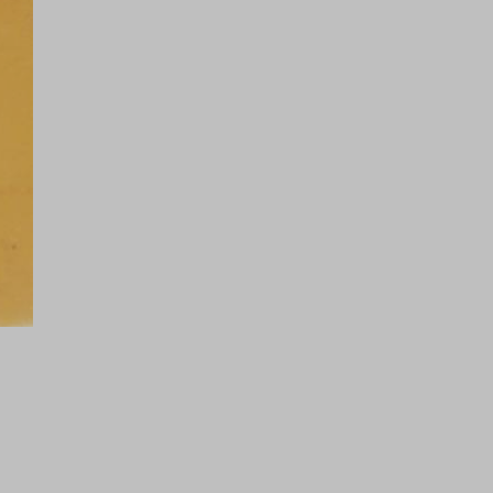
i, come
re