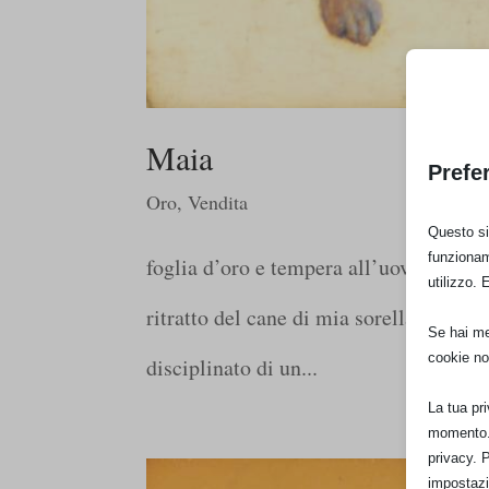
Maia
Prefe
Oro
,
Vendita
Questo sit
funzionam
foglia d’oro e tempera all’uovo su tavo
utilizzo. 
ritratto del cane di mia sorella, un a
Se hai men
cookie no
disciplinato di un...
La tua pr
momento. 
privacy. 
impostazi