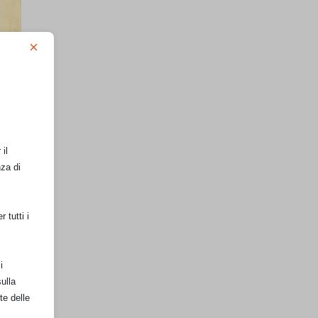
×
il
nza di
 tutti i
i
ulla
te delle