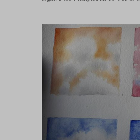
www.yo
_gd*
et-editi
et-reco
et-save
demo.in
em3desi