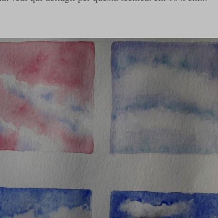
utube.com
Mostra dettagli
ng-post-*
mmend-sync-post-*
d-post*
dikator-design.com
gn.it