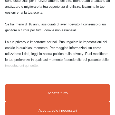
sono essenziali per il funzionamento del sito, mentre altri ci aiutano ad
analizzare e migliorare la tua esperienza di utilizzo. Esamina le tue
opzioni e fai la tua scelta.
Se hai meno di 16 anni, assicurati di aver ricevuto il consenso di un
genitore o tutore per tutti i cookie non essenziali.
La tua privacy è importante per noi. Puoi regolare le impostazioni dei
cookie in qualsiasi momento. Per maggiori informazioni su come
bozzetto e stesura
doratura
acquerello
utilizziamo i dati, leggi la nostra politica sulla privacy. Puoi modificare
del bolo
ultimata
preparatorio
le tue preferenze in qualsiasi momento facendo clic sul pulsante delle
impostazioni qui sotto.
Nota che, se scegli di disabilitare alcuni tipi di cookie, questo potrebbe
influire sulla tua esperienza del sito e sui servizi che possiamo offrire.
Accetta tutto
Essenziali
bozzetti
disegno
acquerello di
preparatorio
ungulati
Accetta solo i necessari
I cookie e i servizi essenziali abilitano le funzioni di base e sono