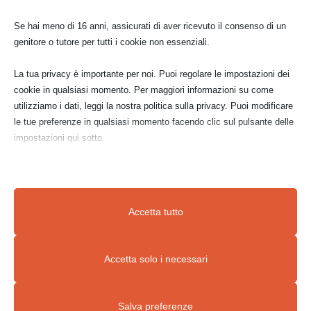
Se hai meno di 16 anni, assicurati di aver ricevuto il consenso di un
genitore o tutore per tutti i cookie non essenziali.
La tua privacy è importante per noi. Puoi regolare le impostazioni dei
cookie in qualsiasi momento. Per maggiori informazioni su come
utilizziamo i dati, leggi la nostra politica sulla privacy. Puoi modificare
le tue preferenze in qualsiasi momento facendo clic sul pulsante delle
impostazioni qui sotto.
Nota che, se scegli di disabilitare alcuni tipi di cookie, questo potrebbe
influire sulla tua esperienza del sito e sui servizi che possiamo offrire.
Accetta tutto
Essenziali
Accetta solo i necessari
I cookie e i servizi essenziali abilitano le funzioni di base e sono
necessari per il corretto funzionamento del sito web. Questi cookie
Salva preferenze