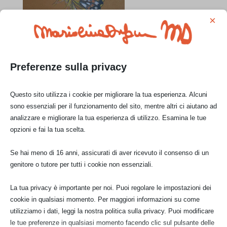
×
Preferenze sulla privacy
Questo sito utilizza i cookie per migliorare la tua esperienza. Alcuni
sono essenziali per il funzionamento del sito, mentre altri ci aiutano ad
anche a matita un soggetto simile è stato
analizzare e migliorare la tua esperienza di utilizzo. Esamina le tue
opzioni e fai la tua scelta.
realizzato su un foglio color ocra che genera
un effetto diverso..
Se hai meno di 16 anni, assicurati di aver ricevuto il consenso di un
genitore o tutore per tutti i cookie non essenziali.
La tua privacy è importante per noi. Puoi regolare le impostazioni dei
Prezzo di vendita:
€ 300,00
cookie in qualsiasi momento. Per maggiori informazioni su come
utilizziamo i dati, leggi la nostra politica sulla privacy. Puoi modificare
CONTATTAMI
le tue preferenze in qualsiasi momento facendo clic sul pulsante delle