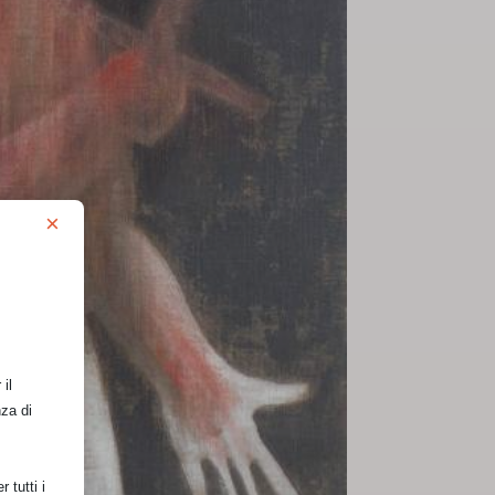
×
il
nza di
 tutti i