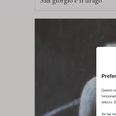
San giorgio e il drago
Prefe
Questo sit
funzionam
utilizzo. 
Se hai men