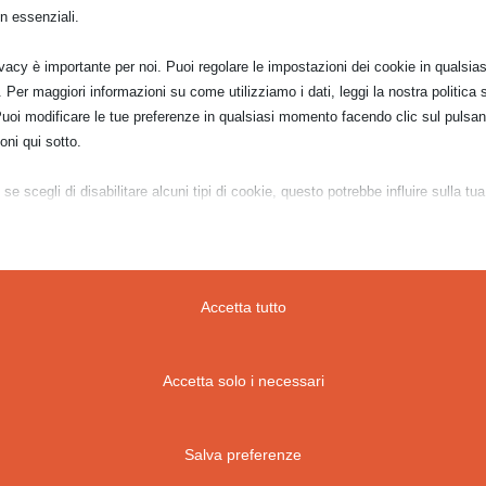
n essenziali.
ivacy è importante per noi. Puoi regolare le impostazioni dei cookie in qualsias
Per maggiori informazioni su come utilizziamo i dati, leggi la nostra politica s
Puoi modificare le tue preferenze in qualsiasi momento facendo clic sul pulsan
oni qui sotto.
se scegli di disabilitare alcuni tipi di cookie, questo potrebbe influire sulla tua
a del sito e sui servizi che possiamo offrire.
ziali
Accetta tutto
e e i servizi essenziali abilitano le funzioni di base e sono necessari per il cor
Accetta solo i necessari
namento del sito web. Questi cookie e servizi non richiedono il consenso dell'
o il GDPR.
Salva preferenze