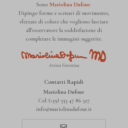
burst_uid
Sono
Mariolina Dufour
.
social media, ecc.
Dipingo forme e scenari di movimento,
Mostra dettagli
region1.google-analytics.com
sferzate di colore che vogliono lasciare
all’osservatore la soddisfazione di
Altri servizi
www.googletagmanager.com
completare le immagini suggerite.
fonts.googleapis.com
Questa categoria include tutti i cookie, i domini e i servizi che non
fonts.gstatic.com
rientrano nelle altre categorie specifiche o che non sono stati
Artista Fiorentina
www.youtube.com
esplicitamente categorizzati.
Contatti Rapidi
Mostra dettagli
Mariolina Dufour
Cel:
(+39) 333 47 86 327
info@mariolinadufour.it
_gd*
et-editing-post-*