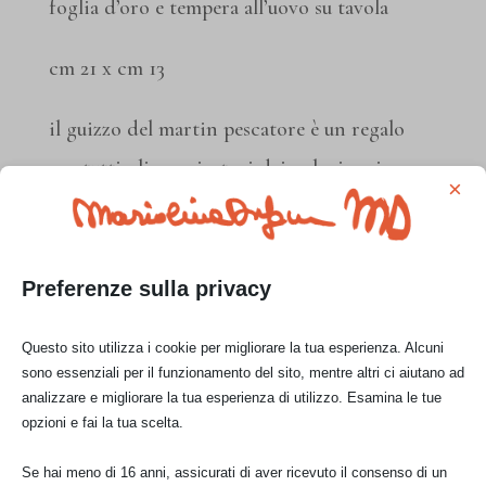
foglia d’oro e tempera all’uovo su tavola
cm 21 x cm 13
il guizzo del martin pescatore è un regalo
per tutti gli ammiratori dei colori rari,
×
questo mi è sfrecciato davanti sulle rive del
mugnone,
Preferenze sulla privacy
Questo sito utilizza i cookie per migliorare la tua esperienza. Alcuni
sono essenziali per il funzionamento del sito, mentre altri ci aiutano ad
analizzare e migliorare la tua esperienza di utilizzo. Esamina le tue
opzioni e fai la tua scelta.
studio per il
bozzetti
il disegno sulla
soggetto
preparatori
tavola
Se hai meno di 16 anni, assicurati di aver ricevuto il consenso di un