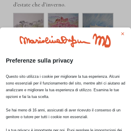
d’estate che d’inverno.
×
acquerello: isola
acquerello: san
acquerello:
d’ischia (napoli)
teodoro (lamezia
masseria tagliente
Preferenze sulla privacy
terme)
(bari)
Questo sito utilizza i cookie per migliorare la tua esperienza. Alcuni
sono essenziali per il funzionamento del sito, mentre altri ci aiutano ad
analizzare e migliorare la tua esperienza di utilizzo. Esamina le tue
opzioni e fai la tua scelta.
Se hai meno di 16 anni, assicurati di aver ricevuto il consenso di un
acquerello:
genitore o tutore per tutti i cookie non essenziali.
veduta di villa
toscana
La tua privacy è importante per noi. Puoi regolare le impostazioni dei