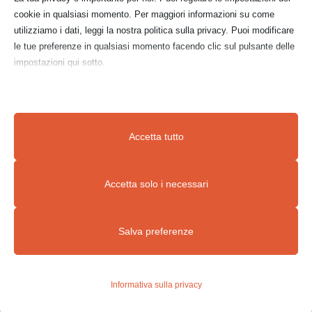
cookie in qualsiasi momento. Per maggiori informazioni su come
utilizziamo i dati, leggi la nostra politica sulla privacy. Puoi modificare
le tue preferenze in qualsiasi momento facendo clic sul pulsante delle
Prezzo di vendita:
€ 80,00
impostazioni qui sotto.
Nota che, se scegli di disabilitare alcuni tipi di cookie, questo potrebbe
CONTATTAMI
influire sulla tua esperienza del sito e sui servizi che possiamo offrire.
Accetta tutto
Essenziali
Accetta solo i necessari
I cookie e i servizi essenziali abilitano le funzioni di base e sono
necessari per il corretto funzionamento del sito web. Questi cookie
Salva preferenze
e servizi non richiedono il consenso dell'utente secondo il GDPR.
Informativa sulla privacy
Mostra dettagli