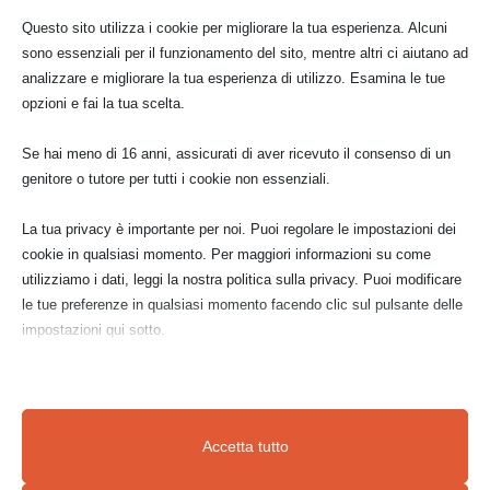
Questo sito utilizza i cookie per migliorare la tua esperienza. Alcuni
sono essenziali per il funzionamento del sito, mentre altri ci aiutano ad
Prezzo di vendita:
€ 400,00
analizzare e migliorare la tua esperienza di utilizzo. Esamina le tue
opzioni e fai la tua scelta.
CONTATTAMI
Se hai meno di 16 anni, assicurati di aver ricevuto il consenso di un
genitore o tutore per tutti i cookie non essenziali.
La tua privacy è importante per noi. Puoi regolare le impostazioni dei
cookie in qualsiasi momento. Per maggiori informazioni su come
utilizziamo i dati, leggi la nostra politica sulla privacy. Puoi modificare
le tue preferenze in qualsiasi momento facendo clic sul pulsante delle
impostazioni qui sotto.
Nota che, se scegli di disabilitare alcuni tipi di cookie, questo potrebbe
influire sulla tua esperienza del sito e sui servizi che possiamo offrire.
Accetta tutto
Essenziali