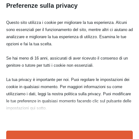
con inchiostro
30 x cm 40): vele
tavola (cm 31 x
Preferenze sulla privacy
giapponese
sul nilo
cm 57): barchino
sul nilo
Questo sito utilizza i cookie per migliorare la tua esperienza. Alcuni
sono essenziali per il funzionamento del sito, mentre altri ci aiutano ad
analizzare e migliorare la tua esperienza di utilizzo. Esamina le tue
opzioni e fai la tua scelta.
Prezzo di vendita:
€ 700,00
Se hai meno di 16 anni, assicurati di aver ricevuto il consenso di un
CONTATTAMI
genitore o tutore per tutti i cookie non essenziali.
La tua privacy è importante per noi. Puoi regolare le impostazioni dei
cookie in qualsiasi momento. Per maggiori informazioni su come
utilizziamo i dati, leggi la nostra politica sulla privacy. Puoi modificare
le tue preferenze in qualsiasi momento facendo clic sul pulsante delle
impostazioni qui sotto.
Nota che, se scegli di disabilitare alcuni tipi di cookie, questo potrebbe
influire sulla tua esperienza del sito e sui servizi che possiamo offrire.