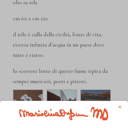
olio su tela
cm 60 x cm 120
il nilo è culla della civiltà, fonte di vita,
risorsa infinita d’acqua in un paese dove
tutto è riarso.
lo scorrere lento di questo fiume ispira da
sempre musicisti, poeti e pittori.
×
gli ibis realizzati
mista su tela (cm
olio su tela su