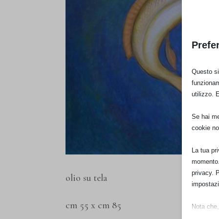
Prefe
Questo sit
funzionam
utilizzo. 
Se hai men
cookie no
La tua pr
momento. 
privacy. 
olio su tela
impostazi
cm 55 x cm 85
Nota che, 
esperienz