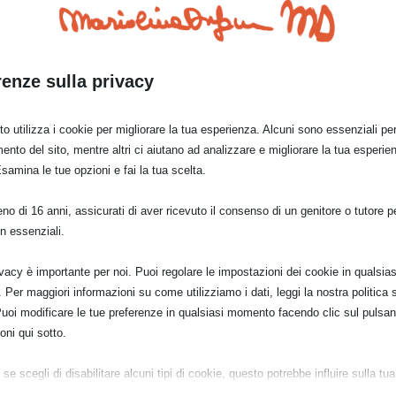
renze sulla privacy
o utilizza i cookie per migliorare la tua esperienza. Alcuni sono essenziali per 
ento del sito, mentre altri ci aiutano ad analizzare e migliorare la tua esperie
Esamina le tue opzioni e fai la tua scelta.
o di 16 anni, assicurati di aver ricevuto il consenso di un genitore o tutore per
n essenziali.
ivacy è importante per noi. Puoi regolare le impostazioni dei cookie in qualsias
Per maggiori informazioni su come utilizziamo i dati, leggi la nostra politica s
Puoi modificare le tue preferenze in qualsiasi momento facendo clic sul pulsan
oni qui sotto.
se scegli di disabilitare alcuni tipi di cookie, questo potrebbe influire sulla tua
a del sito e sui servizi che possiamo offrire.