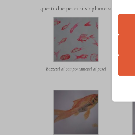
questi due pesci si stagliano su un mare
Essen
I cooki
funzio
second
bozzetti di comportamenti di pesci
bozz
Analit
et-edito
I cooki
wp-sett
informa
wp-sett