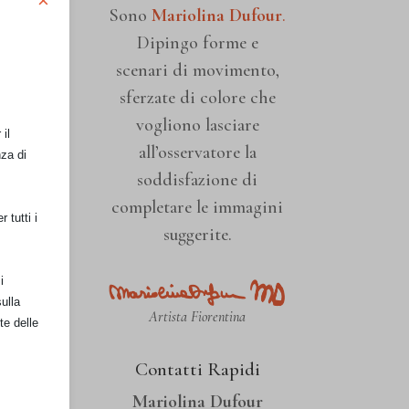
×
Sono
Mariolina Dufour
.
Dipingo forme e
scenari di movimento,
sferzate di colore che
vogliono lasciare
il
all’osservatore la
nza di
soddisfazione di
completare le immagini
 tutti i
suggerite.
i
ulla
Artista Fiorentina
te delle
Contatti Rapidi
Mariolina Dufour