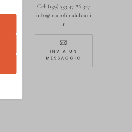
Cel:
(+39) 333 47 86 327
info@mariolinadufour.i
t
retto
utente
INVIA UN
MESSAGGIO