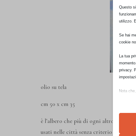
Questo sit
funzionam
utilizzo. 
Se hai men
cookie no
La tua pr
momento. 
privacy. 
impostazi
olio su tela
Nota che, 
esperienz
cm 50 x cm 35
Essen
è l’albero che più di ogni altro crea il
usati nelle città senza criterio e spesso
I cooki