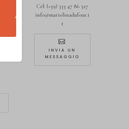
Cel:
(+39) 333 47 86 327
utente
info@mariolinadufour.i
t
INVIA UN
MESSAGGIO
i, come