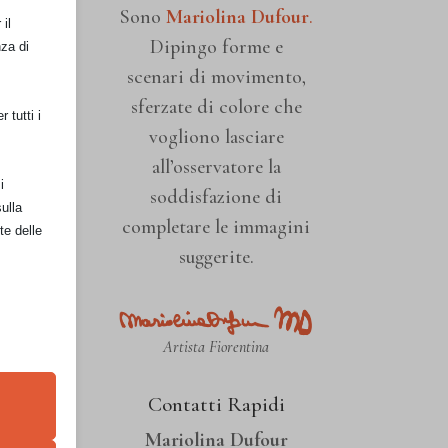
Sono
Mariolina Dufour
.
il
Dipingo forme e
nza di
scenari di movimento,
sferzate di colore che
 tutti i
vogliono lasciare
all’osservatore la
i
soddisfazione di
ulla
completare le immagini
te delle
suggerite.
Artista Fiorentina
ati
Contatti Rapidi
retto
Mariolina Dufour