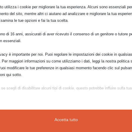
o utilizza i cookie per migliorare la tua esperienza. Alcuni sono essenziali per 
ento del sito, mentre altri ci aiutano ad analizzare e migliorare la tua esperie
Esamina le tue opzioni e fai la tua scelta.
o di 16 anni, assicurati di aver ricevuto il consenso di un genitore o tutore per
n essenziali.
ivacy è importante per noi. Puoi regolare le impostazioni dei cookie in qualsias
Per maggiori informazioni su come utilizziamo i dati, leggi la nostra politica s
Puoi modificare le tue preferenze in qualsiasi momento facendo clic sul pulsan
oni qui sotto.
se scegli di disabilitare alcuni tipi di cookie, questo potrebbe influire sulla tua
a del sito e sui servizi che possiamo offrire.
ziali
 paesaggio della maremma toscana, mi dispiace che siano st
Accetta tutto
 creano grossi problemi, vorrei si potessero spostare.
e e i servizi essenziali abilitano le funzioni di base e sono necessari per il cor