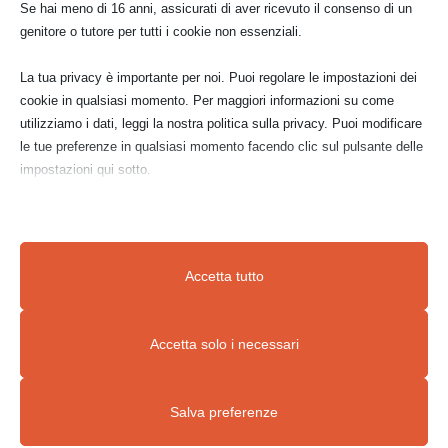
Se hai meno di 16 anni, assicurati di aver ricevuto il consenso di un
genitore o tutore per tutti i cookie non essenziali.
La tua privacy è importante per noi. Puoi regolare le impostazioni dei
cookie in qualsiasi momento. Per maggiori informazioni su come
utilizziamo i dati, leggi la nostra politica sulla privacy. Puoi modificare
le tue preferenze in qualsiasi momento facendo clic sul pulsante delle
impostazioni qui sotto.
Nota che, se scegli di disabilitare alcuni tipi di cookie, questo potrebbe
influire sulla tua esperienza del sito e sui servizi che possiamo offrire.
Accetta tutto
Essenziali
Accetta solo i necessari
I cookie e i servizi essenziali abilitano le funzioni di base e sono
necessari per il corretto funzionamento del sito web. Questi cookie
Salva preferenze
e servizi non richiedono il consenso dell'utente secondo il GDPR.