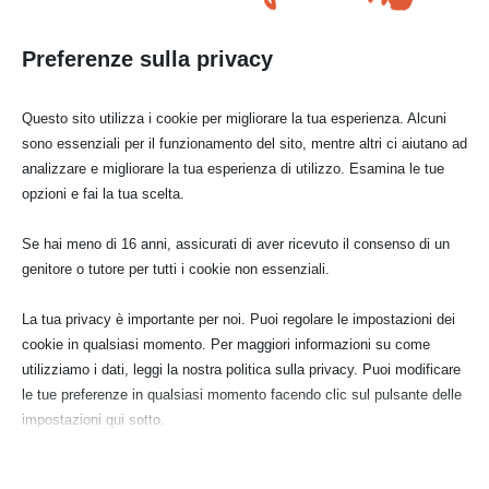
alberi, i loro salti estremi e rischiosi.
Preferenze sulla privacy
Questo sito utilizza i cookie per migliorare la tua esperienza. Alcuni
sono essenziali per il funzionamento del sito, mentre altri ci aiutano ad
analizzare e migliorare la tua esperienza di utilizzo. Esamina le tue
acquerello:
acquerello:
piccole sculture di
opzioni e fai la tua scelta.
scoiattoli che si
scoiattoli a rotta
animali
rincorrono sul
di collo
Se hai meno di 16 anni, assicurati di aver ricevuto il consenso di un
cipresso
genitore o tutore per tutti i cookie non essenziali.
La tua privacy è importante per noi. Puoi regolare le impostazioni dei
cookie in qualsiasi momento. Per maggiori informazioni su come
utilizziamo i dati, leggi la nostra politica sulla privacy. Puoi modificare
le tue preferenze in qualsiasi momento facendo clic sul pulsante delle
impostazioni qui sotto.
Nota che, se scegli di disabilitare alcuni tipi di cookie, questo potrebbe