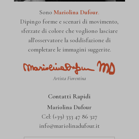
wp-settings-time-*
interagiscono con il nostro sito web.
Sono
Mariolina Dufour
.
Mostra dettagli
mhcookie
Dipingo forme e scenari di movimento,
sferzate di colore che vogliono lasciare
Media
mariolinadufour.it
all’osservatore la soddisfazione di
_ga
completare le immagini suggerite.
Questi cookie e servizi sono necessari per visualizzare alcuni
www.mariolinadufour.it
_ga_*
elementi multimediali, come video incorporati, mappe, post sui
burst_uid
social media, ecc.
Artista Fiorentina
Mostra dettagli
region1.google-analytics.com
Contatti Rapidi
Mariolina Dufour
Altri servizi
www.googletagmanager.com
Cel:
(+39) 333 47 86 327
fonts.googleapis.com
info@mariolinadufour.it
Questa categoria include tutti i cookie, i domini e i servizi che non
fonts.gstatic.com