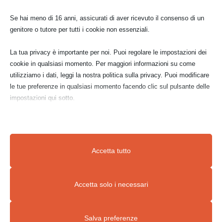
Se hai meno di 16 anni, assicurati di aver ricevuto il consenso di un
genitore o tutore per tutti i cookie non essenziali.
La tua privacy è importante per noi. Puoi regolare le impostazioni dei
cookie in qualsiasi momento. Per maggiori informazioni su come
utilizziamo i dati, leggi la nostra politica sulla privacy. Puoi modificare
le tue preferenze in qualsiasi momento facendo clic sul pulsante delle
impostazioni qui sotto.
Nota che, se scegli di disabilitare alcuni tipi di cookie, questo potrebbe
influire sulla tua esperienza del sito e sui servizi che possiamo offrire.
Accetta tutto
Essenziali
Accetta solo i necessari
I cookie e i servizi essenziali abilitano le funzioni di base e sono
necessari per il corretto funzionamento del sito web. Questi cookie
Salva preferenze