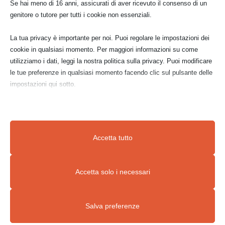
Se hai meno di 16 anni, assicurati di aver ricevuto il consenso di un
genitore o tutore per tutti i cookie non essenziali.
La tua privacy è importante per noi. Puoi regolare le impostazioni dei
cookie in qualsiasi momento. Per maggiori informazioni su come
utilizziamo i dati, leggi la nostra politica sulla privacy. Puoi modificare
le tue preferenze in qualsiasi momento facendo clic sul pulsante delle
impostazioni qui sotto.
Nota che, se scegli di disabilitare alcuni tipi di cookie, questo potrebbe
influire sulla tua esperienza del sito e sui servizi che possiamo offrire.
Accetta tutto
Essenziali
Accetta solo i necessari
I cookie e i servizi essenziali abilitano le funzioni di base e sono
necessari per il corretto funzionamento del sito web. Questi cookie
Salva preferenze
e servizi non richiedono il consenso dell'utente secondo il GDPR.