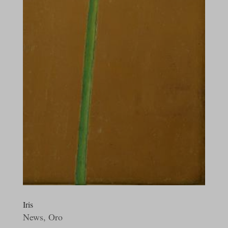
_gd*
et-editing-post-*
et-recommend-sync-post-*
et-saved-post*
demo.indikator-design.com
em3design.it
Iris
News
,
Oro