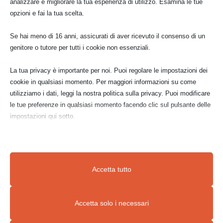
analizzare e migliorare la tua esperienza di utilizzo. Esamina le tue
opzioni e fai la tua scelta.
Se hai meno di 16 anni, assicurati di aver ricevuto il consenso di un
genitore o tutore per tutti i cookie non essenziali.
La tua privacy è importante per noi. Puoi regolare le impostazioni dei
cookie in qualsiasi momento. Per maggiori informazioni su come
utilizziamo i dati, leggi la nostra politica sulla privacy. Puoi modificare
le tue preferenze in qualsiasi momento facendo clic sul pulsante delle
Leopardo
impostazioni qui sotto.
News
,
Olio
Nota che, se scegli di disabilitare alcuni tipi di cookie, questo potrebbe
olio su tela cm 150 x cm 70 questo
influire sulla tua esperienza del sito e sui servizi che possiamo offrire.
Accetta tutto
leopardo dimostra una grande propensione
Essenziali
alla meditazione, domina il mondo da una
Accetta solo i necessari
I cookie e i servizi essenziali abilitano le funzioni di base e sono
posizione elevata, sa come comportarsi ma