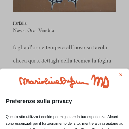
Farfalla
News
,
Oro
,
Vendita
foglia d’oro e tempera all’uovo su tavola
clicca qui x dettagli della tecnica la foglia
usata per questa tavola si chiama oro
×
“moon”. cm 8 x cm 15 anche a matita un
soggetto simile è stato realizzato su un
Preferenze sulla privacy
foglio color ocra che genera un...
Questo sito utilizza i cookie per migliorare la tua esperienza. Alcuni
sono essenziali per il funzionamento del sito, mentre altri ci aiutano ad