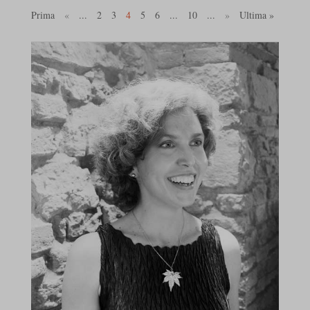
Prima
«
...
2
3
4
5
6
...
10
...
»
Ultima »